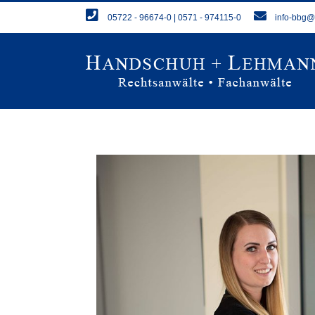
Zum
05722 - 96674-0 | 0571 - 974115-0
info-bbg
Inhalt
springen