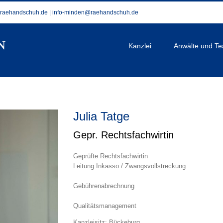
@raehandschuh.de
|
info-minden@raehandschuh.de
Kanzlei
Anwälte und T
Julia Tatge
Gepr. Rechtsfachwirtin
Geprüfte Rechtsfachwirtin
Leitung Inkasso / Zwangsvollstreckung
Gebührenabrechnung
Qualitätsmanagement
Kanzleisitz: Bückeburg