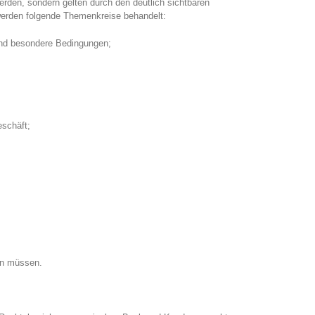
den, sondern gelten durch den deutlich sichtbaren
werden folgende Themenkreise behandelt:
 und besondere Bedingungen;
schäft;
en müssen.