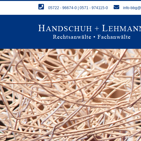
Zum
05722 - 96674-0 | 0571 - 974115-0
info-bbg
Inhalt
springen