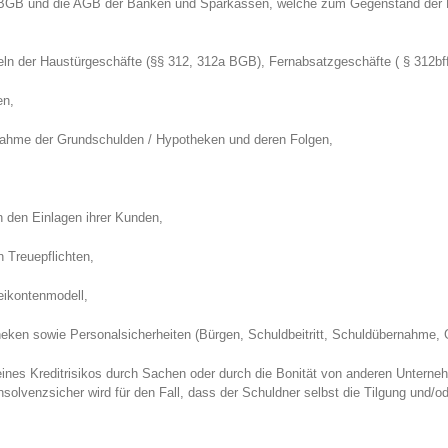
das BGB und die AGB der Banken und Sparkassen, welche zum Gegenstand d
n der Haustürgeschäfte (§§ 312, 312a BGB), Fernabsatzgeschäfte ( § 312bff 
en,
nahme der Grundschulden / Hypotheken und deren Folgen,
 den Einlagen ihrer Kunden,
 Treuepflichten,
eikontenmodell,
ken sowie Personalsicherheiten (Bürgen, Schuldbeitritt, Schuldübernahme, G
ines Kreditrisikos durch Sachen oder durch die Bonität von anderen Unterne
nsolvenzsicher wird für den Fall, dass der Schuldner selbst die Tilgung und/o