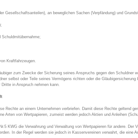
er Gesellschaftsanteilen), an beweglichen Sachen (Verpfändung) und Grunds
;
nd Schuldmitübernahme;
on Kraftfahrzeugen.
läubiger zum Zwecke der Sicherung seines Anspruchs gegen den Schuldner we
ner selbst oder Teile seines Vermögens richten oder die Gläubigersicherung
 Dritte in Anspruch nehmen kann.
ft
sse Rechte an einem Unternehmen verbriefen. Damit diese Rechte geltend gem
e Arten von Wertpapieren, zumeist werden jedoch Aktien und Anleihen (Schu
r.5 KWG die Verwahrung und Verwaltung von Wertpapieren für andere. Der V
den. In der Regel werden sie jedoch in Kassenvereinen verwahrt, die eine A