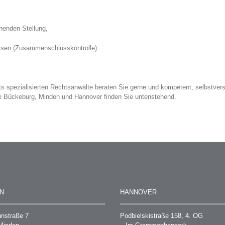
henden Stellung,
sen (Zusammenschlusskontrolle).
s spezialisierten Rechtsanwälte beraten Sie gerne und kompetent, selbstver
te Bückeburg, Minden und Hannover finden Sie untenstehend.
N
HANNOVER
nstraße 7
Podbielskistraße 158, 4. OG