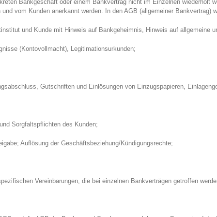
ten Bankgeschäft oder einem Bankvertrag nicht im Einzelnen wiederholt wer
n und vom Kunden anerkannt werden. In den AGB (allgemeiner Bankvertrag) 
tinstitut und Kunde mit Hinweis auf Bankgeheimnis, Hinweis auf allgemeine
gnisse (Kontovollmacht), Legitimationsurkunden;
sabschluss, Gutschriften und Einlösungen von Einzugspapieren, Einlagenge
und Sorgfaltspflichten des Kunden;
eigabe; Auflösung der Geschäftsbeziehung/Kündigungsrechte;
spezifischen Vereinbarungen, die bei einzelnen Bankverträgen getroffen werd