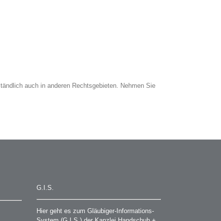
ständlich auch in anderen Rechtsgebieten. Nehmen Sie
G.I.S.
Hier geht es zum Gläubiger-Informations-
System (G.I.S.) der Kanzlei Handschuh +