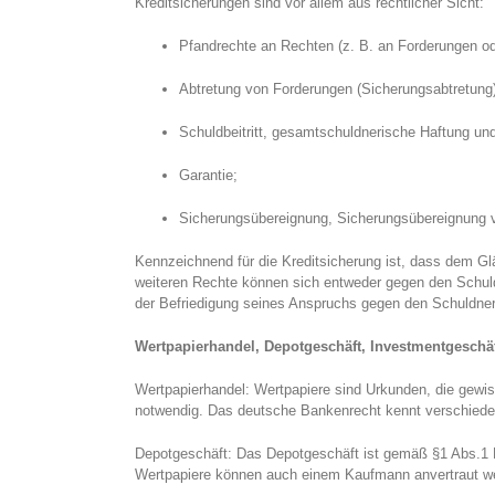
Kreditsicherungen sind vor allem aus rechtlicher Sicht:
Pfandrechte an Rechten (z. B. an Forderungen od
Abtretung von Forderungen (Sicherungsabtretung)
Schuldbeitritt, gesamtschuldnerische Haftung u
Garantie;
Sicherungsübereignung, Sicherungsübereignung v
Kennzeichnend für die Kreditsicherung ist, dass dem G
weiteren Rechte können sich entweder gegen den Schuld
der Befriedigung seines Anspruchs gegen den Schuldner
Wertpapierhandel, Depotgeschäft, Investmentgeschä
Wertpapierhandel: Wertpapiere sind Urkunden, die gewi
notwendig. Das deutsche Bankenrecht kennt verschieden
Depotgeschäft: Das Depotgeschäft ist gemäß §1 Abs.1 N
Wertpapiere können auch einem Kaufmann anvertraut wer