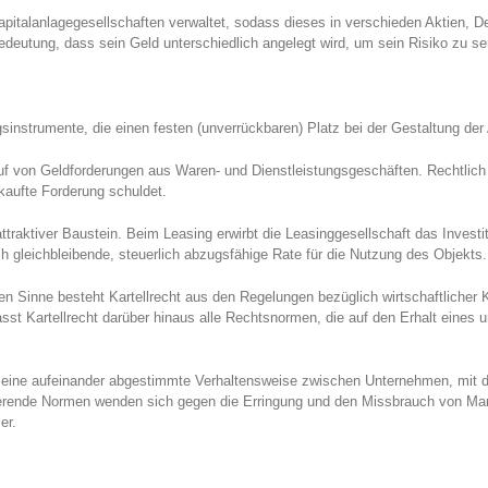
pitalanlagegesellschaften verwaltet, sodass dieses in verschieden Aktien, De
edeutung, dass sein Geld unterschiedlich angelegt wird, um sein Risiko zu s
gsinstrumente, die einen festen (unverrückbaren) Platz bei der Gestaltung de
uf von Geldforderungen aus Waren- und Dienstleistungsgeschäften. Rechtlich 
kaufte Forderung schuldet.
attraktiver Baustein. Beim Leasing erwirbt die Leasinggesellschaft das Invest
ich gleichbleibende, steuerlich abzugsfähige Rate für die Nutzung des Objekts.
ren Sinne besteht Kartellrecht aus den Regelungen bezüglich wirtschaftlicher
sst Kartellrecht darüber hinaus alle Rechtsnormen, die auf den Erhalt eines 
der eine aufeinander abgestimmte Verhaltensweise zwischen Unternehmen, mit 
kierende Normen wenden sich gegen die Erringung und den Missbrauch von Ma
er.