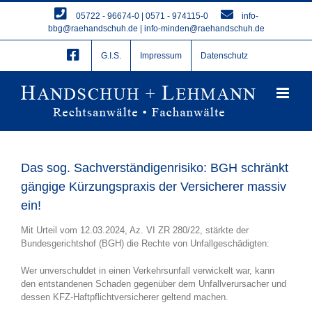
Zum
05722 - 96674-0 | 0571 - 974115-0
info-
Inhalt
bbg@raehandschuh.de
|
info-minden@raehandschuh.de
springen
G.I.S.
Impressum
Datenschutz
Das sog. Sachverständigenrisiko: BGH schränkt
gängige Kürzungspraxis der Versicherer massiv
ein!
Mit Urteil vom 12.03.2024, Az. VI ZR 280/22, stärkte der
Bundesgerichtshof (BGH) die Rechte von Unfallgeschädigten:
Wer unverschuldet in einen Verkehrsunfall verwickelt war, kann
den entstandenen Schaden gegenüber dem Unfallverursacher und
dessen KFZ-Haftpflichtversicherer geltend machen.