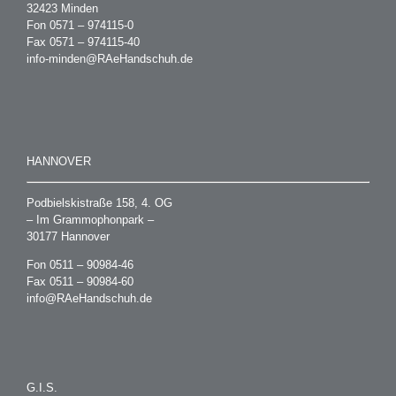
32423 Minden
Fon 0571 – 974115-0
Fax 0571 – 974115-40
info-minden@RAeHandschuh.de
HANNOVER
Podbielskistraße 158, 4. OG
– Im Grammophonpark –
30177 Hannover
Fon 0511 – 90984-46
Fax 0511 – 90984-60
info@RAeHandschuh.de
G.I.S.